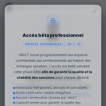
VAULT
COMMUNICATION
✕
Accès bêta professionnel
ESPACES DISPONIBLES : 10 / 10
VAULT ouvre progressivement ses espaces
VISIOCONFÉRENCE CONFIDENTIELLE POUR
RENDEZ-VOUS SENSIBLES
confidentiels aux professionnels qui traitent des
échanges sensibles. L'accès est limité pendant
L'espace de
cette phase bêta
afin de garantir la qualité et la
visioconférence
stabilité des sessions
pour chaque abonné.
confidentiel pour vos
Pensé pour thérapeutes, avocats et consultants
◆
rendez-vous sensibles.
Accès client sans compte obligatoire
◆
Aucune conversation stockée par VAULT
◆
Capacité limitée pour garantir la qualité des
◆