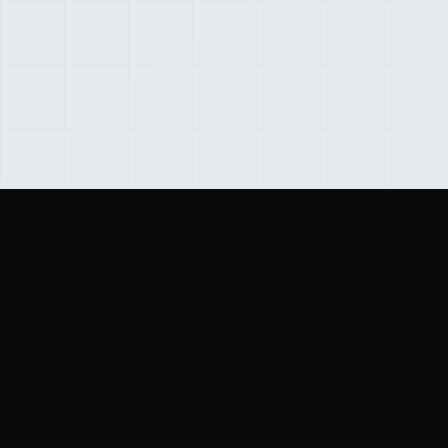
« Ce que VAULT ne stocke pas ne peut pas être
consulté chez VAULT. »
E2EE
0