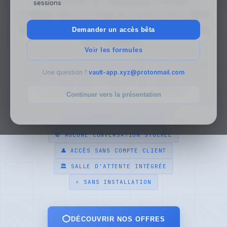
VAULT permet aux thérapeutes, avocats et
sessions
professionnels du conseil de recevoir leurs clients
dans un espace privé, temporaire et sans compte
Demander un accès bêta
client obligatoire.
Voir les formules
Aucune conversation stockée par VAULT. Accès client sans
Une question ?
vault-app.xyz@protonmail.com
compte. Salle d'attente intégrée. Opérationnel en quelques
secondes depuis n'importe quel navigateur.
Continuer vers la présentation
🔒 CHIFFREMENT CÔTÉ CLIENT
🚫 AUCUNE CONVERSATION STOCKÉE
👤 ACCÈS SANS COMPTE CLIENT
🏛 SALLE D'ATTENTE INTÉGRÉE
⚡ SANS INSTALLATION
DÉCOUVRIR NOS OFFRES