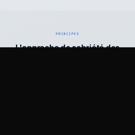
PRINCIPES
L'approche de sobriété des
données de VAULT
01
🗑
Pas de conservation conversationnelle