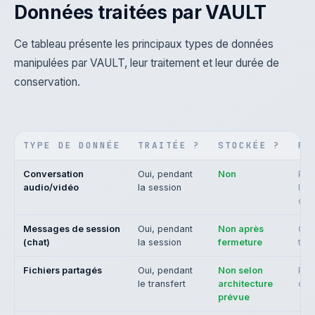
Données traitées par VAULT
Ce tableau présente les principaux types de données
manipulées par VAULT, leur traitement et leur durée de
conservation.
TYPE DE DONNÉE
TRAITÉE ?
STOCKÉE ?
PO
Conversation
Oui, pendant
Non
Per
audio/vidéo
la session
l'é
dire
Messages de session
Oui, pendant
Non après
Com
(chat)
la session
fermeture
tem
Fichiers partagés
Oui, pendant
Non selon
Par
le transfert
architecture
conf
prévue